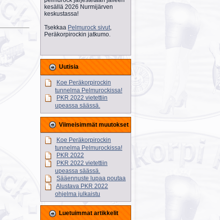
kesällä 2026 Nurmijärven
keskustassa!
Tsekkaa
Pelmurock sivut
,
Peräkorpirockin jatkumo.
Uutisia
Koe Peräkorpirockin
tunnelma Pelmurockissa!
PKR 2022 vietettiin
upeassa säässä.
Viimeisimmät muutokset
Koe Peräkorpirockin
tunnelma Pelmurockissa!
PKR 2022
PKR 2022 vietettiin
upeassa säässä.
Sääennuste lupaa poutaa
Alustava PKR 2022
ohjelma julkaistu
Luetuimmat artikkelit