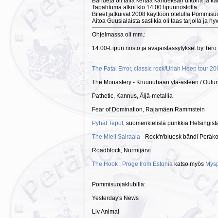
Bändejä oli tällä kertaa kahdeksan ulkona ja kaksi
Tapahtuma alkoi klo 14:00 lipunnostolla.
Bileet jatkuivat 2008 käyttöön otetulla Pommisuoj
Aitoa Guusialaista saslikia oli taas tarjolla ja 
Ohjelmassa oli mm.:
14:00-Lipun nosto ja avajaislässytykset by Tero
The Fatal Error, classic rock/Uriah Heep tour 2
The Monastery - Kruunuhaan ylä-asteen / Oulunk
Pathetic, Kannus, Äijä-metallia
Fear of Domination, Rajamäen Rammstein
Pyhät Tepot
, suomenkielistä punkkia Helsingist
The Mieli Sairaala
- Rock'n'bluesk bändi Peräko
Roadblock, Nurmijärvi
The Hook , Proge from Estonia
katso myös
Mys
Pommisuojaklubilla:
Yesterday's News
Liv Animal