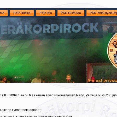
lma
PKR Uutisia
PKR Info
PKR Historiaa
PKR Yhteistyökump
 8.8.2009. Sää oli taas kerran aivan uskomattoman hieno. Paikalla oli yli 250 juhl
alkaen livenä "nettiradiona":