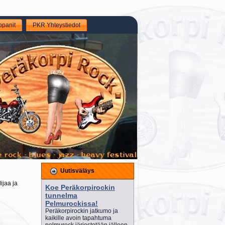
panit
PKR Yhteystiedot
Uutisväläys
ijaa ja
Koe Peräkorpirockin
tunnelma
Pelmurockissa!
Peräkorpirockin jatkumo ja
kaikille avoin tapahtuma
pelmurock järjestetään jälleen