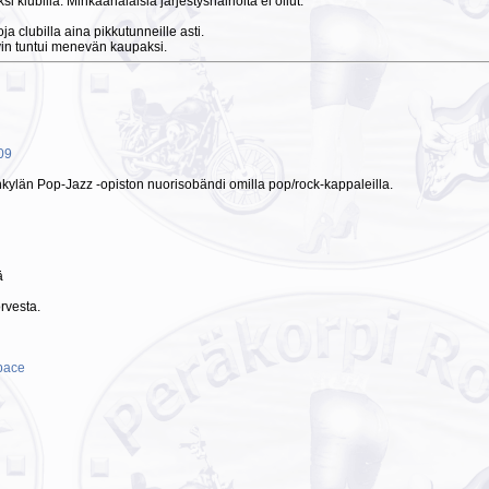
 klubilla. Minkäänalaisia järjestyshäiriöitä ei ollut.
a clubilla aina pikkutunneille asti.
hyvin tuntui menevän kaupaksi.
009
ylän Pop-Jazz -opiston nuorisobändi omilla pop/rock-kappaleilla.
ä
rvesta.
pace