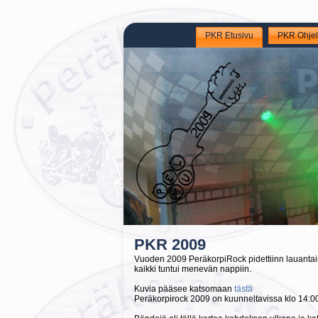
PKR Etusivu
PKR Ohje
PKR 2009
Vuoden 2009 PeräkorpiRock pidettiinn lauantaina
kaikki tuntui menevän nappiin.
Kuvia pääsee katsomaan
tästä
Peräkorpirock 2009 on kuunneltavissa klo 14:00 